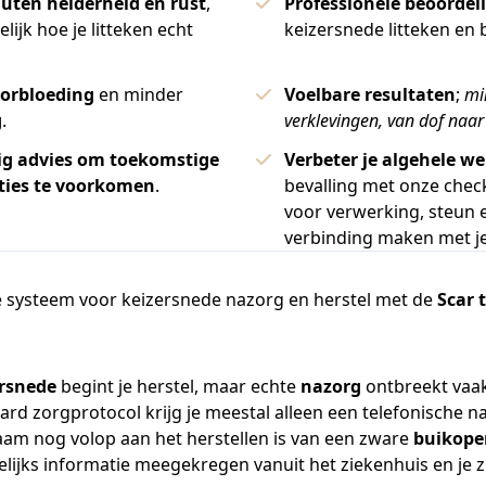
nuten helderheid en rust
,
Professionele beoordel
lijk hoe je litteken echt
keizersnede litteken en 
orbloeding
en minder
Voelbare resultaten
;
mi
g
.
verklevingen, van dof naar
g advies
om toekomstige
Verbeter je algehele we
ties te voorkomen
.
bevalling met onze chec
voor verwerking, steun 
verbinding maken met j
 systeem voor keizersnede nazorg en herstel met de
Scar 
ersnede
begint je herstel, maar echte
nazorg
ontbreekt vaak
ard zorgprotocol krijg je meestal alleen een telefonische n
chaam nog volop aan het herstellen is van een zware
buikope
elijks informatie meegekregen vanuit het ziekenhuis en je z