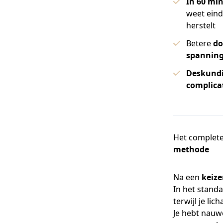
In 60 mi
weet einde
herstelt
Betere
do
spannin
Deskundi
complica
Het complete
methode
Na een
keiz
In het standa
terwijl je li
Je hebt nauw