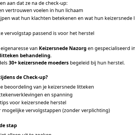
n aan dat ze na de check-up:
en vertrouwen voelen in hun lichaam
ijpen wat hun klachten betekenen en wat hun keizersnede l
e vervolgstap passend is voor het herstel
, eigenaresse van
Keizersnede Nazorg
en gespecialiseerd i
 litteken behandeling
.
dels
30+ keizersnede moeders
begeleid bij hun herstel.
 tijdens de Check-up?
e beoordeling van je keizersnede litteken
littekenverklevingen en spanning
tips voor keizersnede herstel
r mogelijke vervolgstappen (zonder verplichting)
de stap