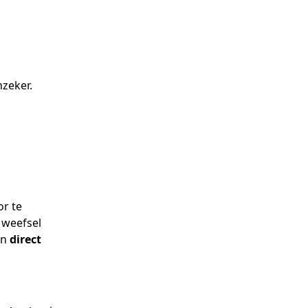
nzeker.
or te
 weefsel
en
direct