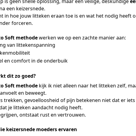
p is geen snelle oplossing, maar een veilige, deskundige
ee
 na een keizersnede.
icht in hoe jouw litteken eraan toe is en wat het nodig heeft 
onder forceren.
to Soft methode
werken we op een zachte manier aan:
ng van littekenspanning
ekenmobiliteit
l en comfort in de onderbuik
t dit zo goed?
to Soft methode
kijk ik niet alleen naar het litteken zelf, m
aanvoelt en beweegt.
s trekken, gevoelloosheid of pijn betekenen niet dat er iets 
 dat je litteken aandacht nodig heeft.
grijpen, ontstaat rust en vertrouwen.
die keizersnede moeders ervaren