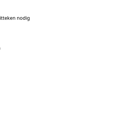
itteken nodig
n