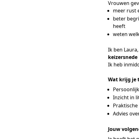
Vrouwen geve
meer rust 
beter begr
heeft
weten welk
Ik ben Laura
keizersnede
Ik heb inmid
Wat krijg je
Persoonlijk
Inzicht in 
Praktische 
Advies ove
Jouw volgen