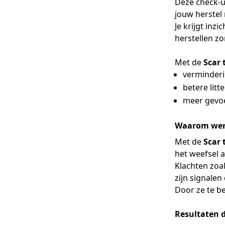
Deze check-u
jouw herstel
Je krijgt inz
herstellen z
Met de
Scar 
verminderi
betere litt
meer gevoe
Waarom werk
Met de
Scar 
het weefsel 
Klachten zoal
zijn signalen
Door ze te be
Resultaten 