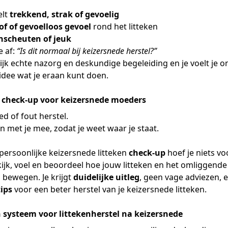
elt
trekkend, strak of gevoelig
of of gevoelloos gevoel
rond het litteken
jnscheuten of jeuk
e af:
“Is dit normaal bij keizersnede herstel?”
lijk echte nazorg en deskundige begeleiding en je voelt je o
idee wat je eraan kunt doen.
e check-up voor keizersnede moeders
ed of fout herstel.
n met je mee, zodat je weet waar je staat.
persoonlijke keizersnede litteken
check-up
hoef je niets vo
kijk, voel en beoordeel hoe jouw litteken en het omliggende
 bewegen. Je krijgt
duidelijke uitleg
, geen vage adviezen, 
ips
voor een beter herstel van je keizersnede litteken.
 systeem voor littekenherstel na keizersnede