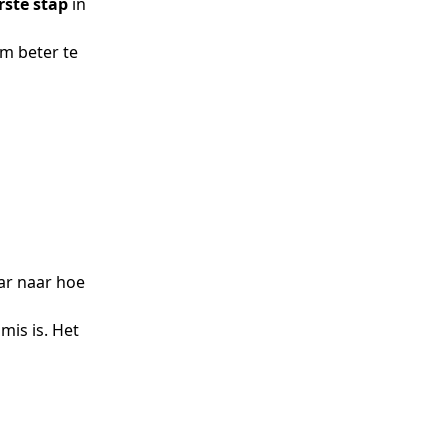
rste stap
in
om beter te
aar naar hoe
mis is. Het