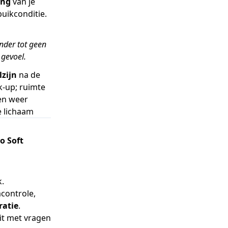
ing
van je
buikconditie.
nder tot geen
 gevoel.
lzijn
na de
k-up; ruimte
en weer
e lichaam
to Soft
.
acontrole,
ratie
.
it met vragen