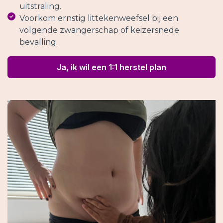
uitstraling.
Voorkom ernstig littekenweefsel bij een
volgende zwangerschap of keizersnede
bevalling.
Ja, ik wil een 1:1 herstel plan