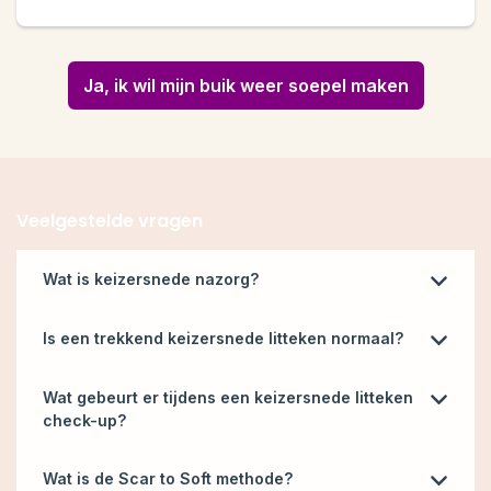
Ja, ik wil mijn buik weer soepel maken
Veelgestelde vragen
Wat is keizersnede nazorg?
Keizersnede nazorg richt zich op het herstel na een
Is een trekkend keizersnede litteken normaal?
buikoperatie. Het helpt klachten zoals trekken,
gevoelloosheid, pijn of jeuk rond het litteken te
Een trekkend gevoel komt vaak voor, maar hoeft niet
Wat gebeurt er tijdens een keizersnede litteken
verminderen en het herstel te ondersteunen.
blijvend te zijn. Het is een signaal dat het litteken of het
check-up?
omliggende weefsel spanning vasthoudt.
Tijdens de check-up wordt je litteken beoordeeld op
Wat is de Scar to Soft methode?