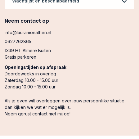
Je kunt eenvoudig je afspraak inplannen via een
Wachtlijst en beschikbaarheid
persoonlijk bericht. Annuleren of verplaatsen ook.
Annuleer minimaal 48 uur van te voren, anders zijn we
De wachttijd voor een plek is maximaal 1 week. De
Neem contact op
genoodzaakt de kosten in rekening te brengen.
beschikbaarheid is beperkt, dus wacht niet te lang met
Tot 48 uur van tevoren: kosteloos wijzigen of annuleren.
het maken van een afspraak.
info@lauramonathen.nl
Tussen 48-24 uur: 50 % van het bedrag wordt in rekening
Voor het 1-op-1 traject zijn er maandelijks vijf plekken, Vol
gebracht
0627262865
= Vol.
Binnen 24 uur: 100% wordt in rekening gebracht.
1339 HT Almere Buiten
Let op: voicemailberichten worden niet beluisterd.
Gratis parkeren
Openingstijden op afspraak
Doordeweeks in overleg
Zaterdag 10.00 - 15.00 uur
Zondag 10.00 - 15.00 uur
Als je even wilt overleggen over jouw persoonlijke situatie,
dan kijken we wat er mogelijk is.
Neem gerust contact met mij op!